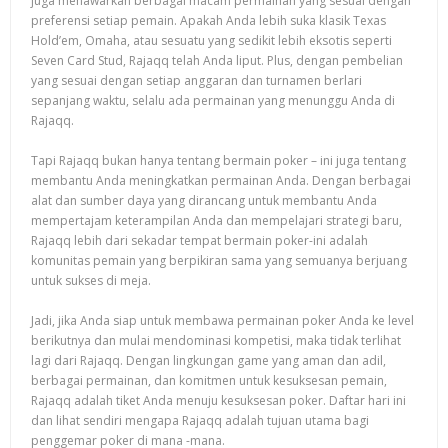
juga menawarkan berbagai macam permainan yang sesuai dengan
preferensi setiap pemain. Apakah Anda lebih suka klasik Texas
Hold’em, Omaha, atau sesuatu yang sedikit lebih eksotis seperti
Seven Card Stud, Rajaqq telah Anda liput. Plus, dengan pembelian
yang sesuai dengan setiap anggaran dan turnamen berlari
sepanjang waktu, selalu ada permainan yang menunggu Anda di
Rajaqq.
Tapi Rajaqq bukan hanya tentang bermain poker – ini juga tentang
membantu Anda meningkatkan permainan Anda. Dengan berbagai
alat dan sumber daya yang dirancang untuk membantu Anda
mempertajam keterampilan Anda dan mempelajari strategi baru,
Rajaqq lebih dari sekadar tempat bermain poker-ini adalah
komunitas pemain yang berpikiran sama yang semuanya berjuang
untuk sukses di meja.
Jadi, jika Anda siap untuk membawa permainan poker Anda ke level
berikutnya dan mulai mendominasi kompetisi, maka tidak terlihat
lagi dari Rajaqq. Dengan lingkungan game yang aman dan adil,
berbagai permainan, dan komitmen untuk kesuksesan pemain,
Rajaqq adalah tiket Anda menuju kesuksesan poker. Daftar hari ini
dan lihat sendiri mengapa Rajaqq adalah tujuan utama bagi
penggemar poker di mana -mana.