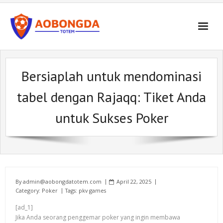
Skip
to
content
Bersiaplah untuk mendominasi
tabel dengan Rajaqq: Tiket Anda
untuk Sukses Poker
By
admin@aobongdatotem.com
April 22, 2025
Category:
Poker
Tags:
pkv games
[ad_1]
Jika Anda seorang penggemar poker yang ingin membawa