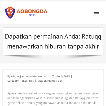
Skip
to
content
Dapatkan permainan Anda: Ratuqq
menawarkan hiburan tanpa akhir
By
admin@aobongdatotem.com
May 5, 2025
Category:
Poker
,
Slot
Tags:
pkv games
,
slot
Apakah Anda mencari cara yang menyenangkan dan menyenangkan
untuk menghabiskan waktu? Tidak terlihat lagi dari Ratuqq, platform
game online populer yang menawarkan hiburan tanpa akhir untuk