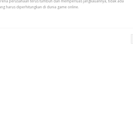
 Karena perusahaan terus tumbuh dan memperluas jangkauannya, tidak ada
ng harus diperhitungkan di dunia game online.