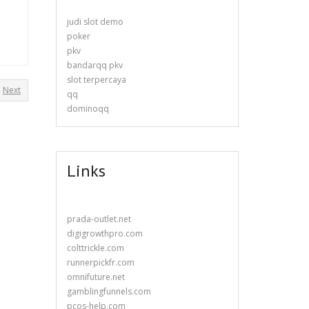
judi slot demo
poker
pkv
bandarqq pkv
slot terpercaya
Next
qq
dominoqq
Links
prada-outlet.net
digigrowthpro.com
colttrickle.com
runnerpickfr.com
omnifuture.net
gamblingfunnels.com
pcos-help.com