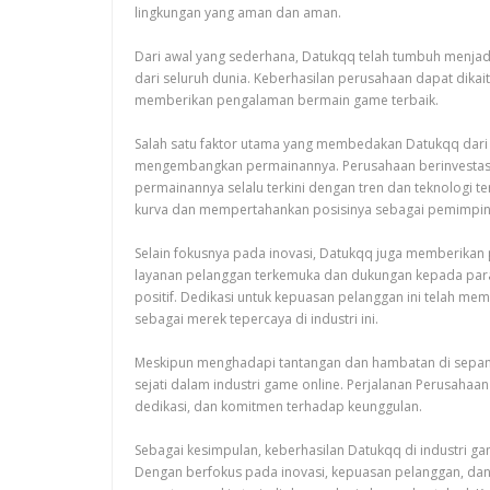
lingkungan yang aman dan aman.
Dari awal yang sederhana, Datukqq telah tumbuh menjadi 
dari seluruh dunia. Keberhasilan perusahaan dapat dika
memberikan pengalaman bermain game terbaik.
Salah satu faktor utama yang membedakan Datukqq dari 
mengembangkan permainannya. Perusahaan berinvestas
permainannya selalu terkini dengan tren dan teknologi 
kurva dan mempertahankan posisinya sebagai pemimpin d
Selain fokusnya pada inovasi, Datukqq juga memberika
layanan pelanggan terkemuka dan dukungan kepada pa
positif. Dedikasi untuk kepuasan pelanggan ini telah 
sebagai merek tepercaya di industri ini.
Meskipun menghadapi tantangan dan hambatan di sepanja
sejati dalam industri game online. Perjalanan Perusahaa
dedikasi, dan komitmen terhadap keunggulan.
Sebagai kesimpulan, keberhasilan Datukqq di industri g
Dengan berfokus pada inovasi, kepuasan pelanggan, dan