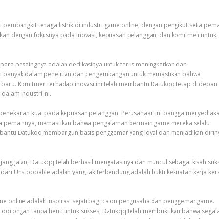
pembangkit tenaga listrik di industri game online, dengan pengikut setia pem
itkan dengan fokusnya pada inovasi, kepuasan pelanggan, dan komitmen untuk
para pesaingnya adalah dedikasinya untuk terus meningkatkan dan
i banyak dalam penelitian dan pengembangan untuk memastikan bahwa
terbaru. Komitmen terhadap inovasi ini telah membantu Datukqq tetap di depan
alam industri ini.
n penekanan kuat pada kepuasan pelanggan. Perusahaan ini bangga menyediak
ra pemainnya, memastikan bahwa pengalaman bermain game mereka selalu
membantu Datukqq membangun basis penggemar yang loyal dan menjadikan dirin
ng jalan, Datukqq telah berhasil mengatasinya dan muncul sebagai kisah suk
n dari Unstoppable adalah yang tak terbendung adalah bukti kekuatan kerja ker
ame online adalah inspirasi sejati bagi calon pengusaha dan penggemar game.
 dorongan tanpa henti untuk sukses, Datukqq telah membuktikan bahwa segal