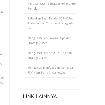
Panduan Utama Strategi Poker untuk
Pemula
ain
Bebaskan Batin Bandar66 PKV Pro
Anda dengan Tips dan Strategi Ahli
Ini
Menguasai Seni Sakong: Tips dan
Strategi Sukses
Menguasai Seni AduQQ: Tips dan
an
Strategi Sukses
ya
Menavigasi Manfaat dan Tantangan
PKV: Yang Perlu Anda Ketahui
ses
as,
LINK LAINNYA
a