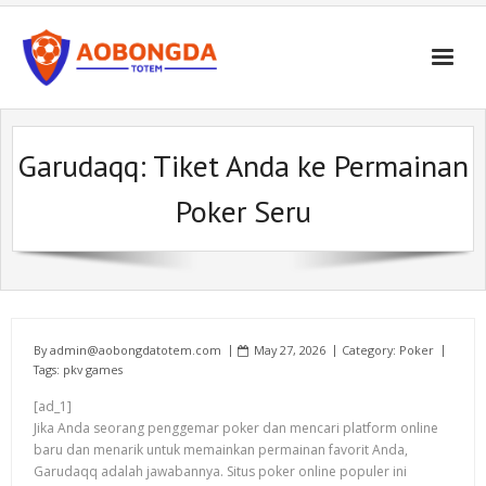
Skip
to
content
Garudaqq: Tiket Anda ke Permainan
Poker Seru
By
admin@aobongdatotem.com
May 27, 2026
Category:
Poker
Tags:
pkv games
[ad_1]
Jika Anda seorang penggemar poker dan mencari platform online
baru dan menarik untuk memainkan permainan favorit Anda,
Garudaqq adalah jawabannya. Situs poker online populer ini