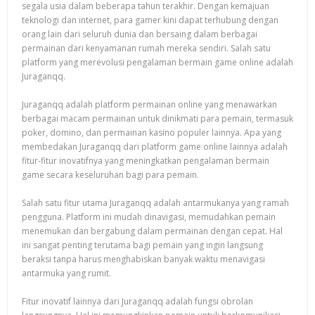
segala usia dalam beberapa tahun terakhir. Dengan kemajuan
teknologi dan internet, para gamer kini dapat terhubung dengan
orang lain dari seluruh dunia dan bersaing dalam berbagai
permainan dari kenyamanan rumah mereka sendiri. Salah satu
platform yang merevolusi pengalaman bermain game online adalah
Juraganqq.
Juraganqq adalah platform permainan online yang menawarkan
berbagai macam permainan untuk dinikmati para pemain, termasuk
poker, domino, dan permainan kasino populer lainnya. Apa yang
membedakan Juraganqq dari platform game online lainnya adalah
fitur-fitur inovatifnya yang meningkatkan pengalaman bermain
game secara keseluruhan bagi para pemain.
Salah satu fitur utama Juraganqq adalah antarmukanya yang ramah
pengguna. Platform ini mudah dinavigasi, memudahkan pemain
menemukan dan bergabung dalam permainan dengan cepat. Hal
ini sangat penting terutama bagi pemain yang ingin langsung
beraksi tanpa harus menghabiskan banyak waktu menavigasi
antarmuka yang rumit.
Fitur inovatif lainnya dari Juraganqq adalah fungsi obrolan