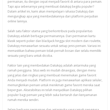
permainan, itu dengan cepat menjadi favorit di antara para pemain.
Tapi apa sebenarnya yang membuat datukqq begitu populer?
Dalam artikel ini, kami akan mempelajari rahasia Datukqq dan
mengungkap apa yang membedakannya dari platform perjudian
online lainnya.
Salah satu faktor utama yang berkontribusi pada popularitas
Datukqq adalah berbagai permainannya. Dari permainan kartu
klasik seperti poker dan blackjack hingga slot modern dan roulette,
Datukqq menawarkan sesuatu untuk setiap jenis pemain. Variasi ini
memastikan bahwa pemain tidak pernah bosan dan selalu memiliki
sesuatu yang baru untuk dicoba.
Faktor lain yang membedakan Datukqq adalah antarmuka yang
ramah pengguna. Situs web ini mudah dinavigasi, dengan menu
yang jelas dan ringkas yang membuat menemukan game favorit
Anda menjadi mudah. Platform ini juga menawarkan aplikasi seluler,
memungkinkan pemain untuk menikmati game favorit mereka saat
bepergian. Aksesibilitas ini telah menjadikan Datukqq pilihan
populer bagi pemain yang lebih suka bertaruh dari kenyamanan
rumah mereka sendiri.
Selain berbagai permainan dan antarmuka yang ramah pengguna,