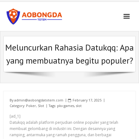
Skip
to
content
Meluncurkan Rahasia Datukqq: Apa
yang membuatnya begitu populer?
By
admin@aobongdatotem.com
February 17, 2025
Category:
Poker
,
Slot
Tags:
pkv games
,
slot
[ad_1]
Datukqq adalah platform perjudian online populer yang telah
membuat gelombang di industri ini. Dengan desainnya yang
ramping, antarmuka yang ramah pengguna, dan berbagai