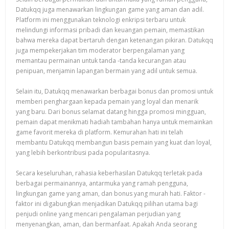
Datukqq juga menawarkan lingkungan game yang aman dan adil.
Platform ini menggunakan teknologi enkripsi terbaru untuk
melindungi informasi pribadi dan keuangan pemain, memastikan
bahwa mereka dapat bertaruh dengan ketenangan pikiran. Datukqq
juga mempekerjakan tim moderator berpengalaman yang
memantau permainan untuk tanda -tanda kecurangan atau
penipuan, menjamin lapangan bermain yang adil untuk semua.
Selain itu, Datukqq menawarkan berbagai bonus dan promosi untuk
memberi penghargaan kepada pemain yang loyal dan menarik
yang baru. Dari bonus selamat datang hingga promosi mingguan,
pemain dapat menikmati hadiah tambahan hanya untuk memainkan
game favorit mereka di platform. Kemurahan hati ini telah
membantu Datukqq membangun basis pemain yang kuat dan loyal,
yang lebih berkontribusi pada popularitasnya.
Secara keseluruhan, rahasia keberhasilan Datukqq terletak pada
berbagai permainannya, antarmuka yang ramah pengguna,
lingkungan game yang aman, dan bonus yang murah hati. Faktor -
faktor ini digabungkan menjadikan Datukqq pilihan utama bagi
penjudi online yang mencari pengalaman perjudian yang
menyenangkan, aman, dan bermanfaat. Apakah Anda seorang