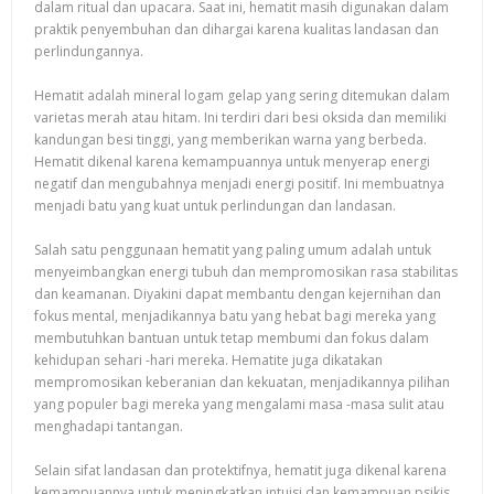
dalam ritual dan upacara. Saat ini, hematit masih digunakan dalam
praktik penyembuhan dan dihargai karena kualitas landasan dan
perlindungannya.
Hematit adalah mineral logam gelap yang sering ditemukan dalam
varietas merah atau hitam. Ini terdiri dari besi oksida dan memiliki
kandungan besi tinggi, yang memberikan warna yang berbeda.
Hematit dikenal karena kemampuannya untuk menyerap energi
negatif dan mengubahnya menjadi energi positif. Ini membuatnya
menjadi batu yang kuat untuk perlindungan dan landasan.
Salah satu penggunaan hematit yang paling umum adalah untuk
menyeimbangkan energi tubuh dan mempromosikan rasa stabilitas
dan keamanan. Diyakini dapat membantu dengan kejernihan dan
fokus mental, menjadikannya batu yang hebat bagi mereka yang
membutuhkan bantuan untuk tetap membumi dan fokus dalam
kehidupan sehari -hari mereka. Hematite juga dikatakan
mempromosikan keberanian dan kekuatan, menjadikannya pilihan
yang populer bagi mereka yang mengalami masa -masa sulit atau
menghadapi tantangan.
Selain sifat landasan dan protektifnya, hematit juga dikenal karena
kemampuannya untuk meningkatkan intuisi dan kemampuan psikis.