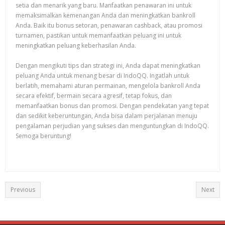
setia dan menarik yang baru. Manfaatkan penawaran ini untuk
memaksimalkan kemenangan Anda dan meningkatkan bankroll
Anda. Baik itu bonus setoran, penawaran cashback, atau promosi
turnamen, pastikan untuk memanfaatkan peluang ini untuk
meningkatkan peluang keberhasilan Anda.
Dengan mengikuti tips dan strategi ini, Anda dapat meningkatkan
peluang Anda untuk menang besar di IndoQQ. Ingatlah untuk
berlatih, memahami aturan permainan, mengelola bankroll Anda
secara efektif, bermain secara agresif, tetap fokus, dan
memanfaatkan bonus dan promosi. Dengan pendekatan yang tepat
dan sedikit keberuntungan, Anda bisa dalam perjalanan menuju
pengalaman perjudian yang sukses dan menguntungkan di IndoQQ.
Semoga beruntung!
Previous
Next