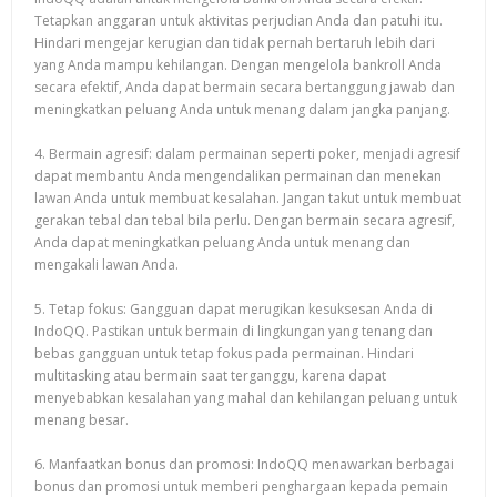
Tetapkan anggaran untuk aktivitas perjudian Anda dan patuhi itu.
Hindari mengejar kerugian dan tidak pernah bertaruh lebih dari
yang Anda mampu kehilangan. Dengan mengelola bankroll Anda
secara efektif, Anda dapat bermain secara bertanggung jawab dan
meningkatkan peluang Anda untuk menang dalam jangka panjang.
4. Bermain agresif: dalam permainan seperti poker, menjadi agresif
dapat membantu Anda mengendalikan permainan dan menekan
lawan Anda untuk membuat kesalahan. Jangan takut untuk membuat
gerakan tebal dan tebal bila perlu. Dengan bermain secara agresif,
Anda dapat meningkatkan peluang Anda untuk menang dan
mengakali lawan Anda.
5. Tetap fokus: Gangguan dapat merugikan kesuksesan Anda di
IndoQQ. Pastikan untuk bermain di lingkungan yang tenang dan
bebas gangguan untuk tetap fokus pada permainan. Hindari
multitasking atau bermain saat terganggu, karena dapat
menyebabkan kesalahan yang mahal dan kehilangan peluang untuk
menang besar.
6. Manfaatkan bonus dan promosi: IndoQQ menawarkan berbagai
bonus dan promosi untuk memberi penghargaan kepada pemain