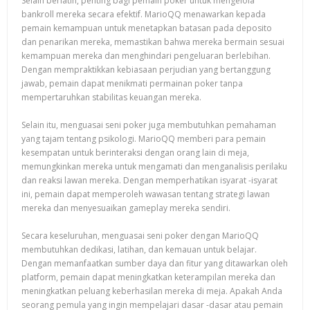
Selain berlatih, penting bagi pemain poker untuk mengelola
bankroll mereka secara efektif. MarioQQ menawarkan kepada
pemain kemampuan untuk menetapkan batasan pada deposito
dan penarikan mereka, memastikan bahwa mereka bermain sesuai
kemampuan mereka dan menghindari pengeluaran berlebihan.
Dengan mempraktikkan kebiasaan perjudian yang bertanggung
jawab, pemain dapat menikmati permainan poker tanpa
mempertaruhkan stabilitas keuangan mereka.
Selain itu, menguasai seni poker juga membutuhkan pemahaman
yang tajam tentang psikologi. MarioQQ memberi para pemain
kesempatan untuk berinteraksi dengan orang lain di meja,
memungkinkan mereka untuk mengamati dan menganalisis perilaku
dan reaksi lawan mereka. Dengan memperhatikan isyarat -isyarat
ini, pemain dapat memperoleh wawasan tentang strategi lawan
mereka dan menyesuaikan gameplay mereka sendiri.
Secara keseluruhan, menguasai seni poker dengan MarioQQ
membutuhkan dedikasi, latihan, dan kemauan untuk belajar.
Dengan memanfaatkan sumber daya dan fitur yang ditawarkan oleh
platform, pemain dapat meningkatkan keterampilan mereka dan
meningkatkan peluang keberhasilan mereka di meja. Apakah Anda
seorang pemula yang ingin mempelajari dasar -dasar atau pemain