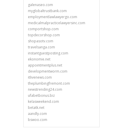
galenaseo.com
myglobaltrustbank.com
employmentlawlawyergo.com
medicalmalpracticelawyersinc.com
comportshop.com
topdecorshop.com
shopasotv.com
travelsanga.com
instantguestposting.com
ekonomie.net
appointmentplus.net
developmentworm.com
itlivenews.com
theplumbingfremont.com
newstrending24.com
ufabetbonus.biz
kelasweekend.com
betatk.net
aandly.com
bswoo.com