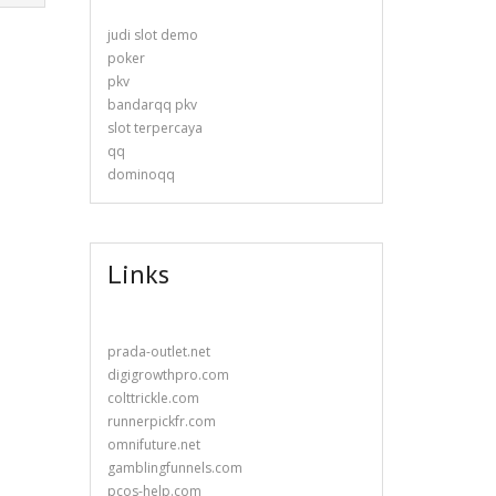
judi slot demo
poker
pkv
bandarqq pkv
slot terpercaya
qq
dominoqq
Links
prada-outlet.net
digigrowthpro.com
colttrickle.com
runnerpickfr.com
omnifuture.net
gamblingfunnels.com
pcos-help.com