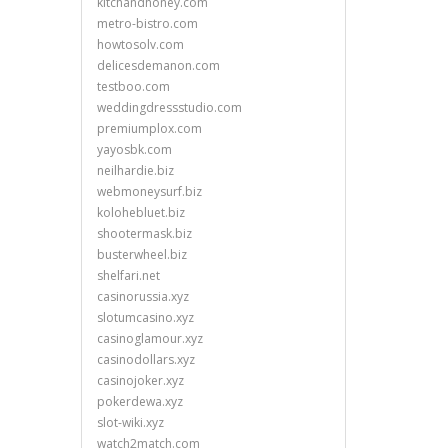
kitchandhoney.com
metro-bistro.com
howtosolv.com
delicesdemanon.com
testboo.com
weddingdressstudio.com
premiumplox.com
yayosbk.com
neilhardie.biz
webmoneysurf.biz
kolohebluet.biz
shootermask.biz
busterwheel.biz
shelfari.net
casinorussia.xyz
slotumcasino.xyz
casinoglamour.xyz
casinodollars.xyz
casinojoker.xyz
pokerdewa.xyz
slot-wiki.xyz
watch2match.com