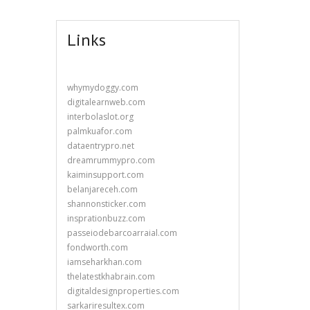
Links
whymydoggy.com
digitalearnweb.com
interbolaslot.org
palmkuafor.com
dataentrypro.net
dreamrummypro.com
kaiminsupport.com
belanjareceh.com
shannonsticker.com
insprationbuzz.com
passeiodebarcoarraial.com
fondworth.com
iamseharkhan.com
thelatestkhabrain.com
digitaldesignproperties.com
sarkariresultex.com