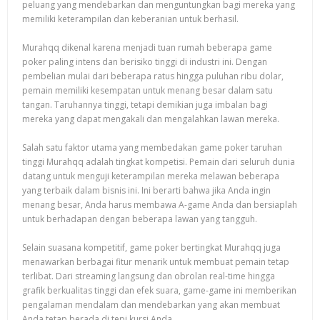
peluang yang mendebarkan dan menguntungkan bagi mereka yang
memiliki keterampilan dan keberanian untuk berhasil.
Murahqq dikenal karena menjadi tuan rumah beberapa game
poker paling intens dan berisiko tinggi di industri ini. Dengan
pembelian mulai dari beberapa ratus hingga puluhan ribu dolar,
pemain memiliki kesempatan untuk menang besar dalam satu
tangan. Taruhannya tinggi, tetapi demikian juga imbalan bagi
mereka yang dapat mengakali dan mengalahkan lawan mereka.
Salah satu faktor utama yang membedakan game poker taruhan
tinggi Murahqq adalah tingkat kompetisi. Pemain dari seluruh dunia
datang untuk menguji keterampilan mereka melawan beberapa
yang terbaik dalam bisnis ini. Ini berarti bahwa jika Anda ingin
menang besar, Anda harus membawa A-game Anda dan bersiaplah
untuk berhadapan dengan beberapa lawan yang tangguh.
Selain suasana kompetitif, game poker bertingkat Murahqq juga
menawarkan berbagai fitur menarik untuk membuat pemain tetap
terlibat. Dari streaming langsung dan obrolan real-time hingga
grafik berkualitas tinggi dan efek suara, game-game ini memberikan
pengalaman mendalam dan mendebarkan yang akan membuat
Anda tetap berada di tepi kursi Anda.