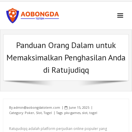
Skip
to
content
Panduan Orang Dalam untuk
Memaksimalkan Penghasilan Anda
di Ratujudiqq
By
admin@aobongdatotem.com
June 15, 2025
Category:
Poker
,
Slot
,
Togel
Tags:
pkv games
,
slot
,
togel
Ratujudiqq adalah platform perjudian online populer yang