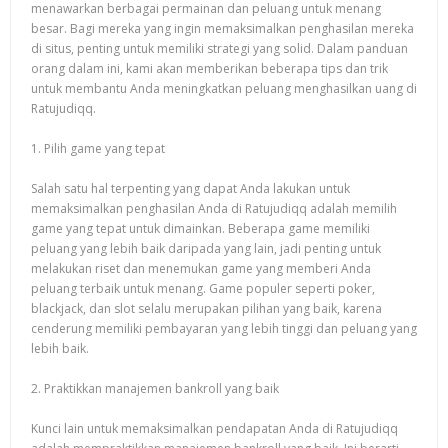
menawarkan berbagai permainan dan peluang untuk menang
besar. Bagi mereka yang ingin memaksimalkan penghasilan mereka
di situs, penting untuk memiliki strategi yang solid. Dalam panduan
orang dalam ini, kami akan memberikan beberapa tips dan trik
untuk membantu Anda meningkatkan peluang menghasilkan uang di
Ratujudiqq.
1. Pilih game yang tepat
Salah satu hal terpenting yang dapat Anda lakukan untuk
memaksimalkan penghasilan Anda di Ratujudiqq adalah memilih
game yang tepat untuk dimainkan. Beberapa game memiliki
peluang yang lebih baik daripada yang lain, jadi penting untuk
melakukan riset dan menemukan game yang memberi Anda
peluang terbaik untuk menang. Game populer seperti poker,
blackjack, dan slot selalu merupakan pilihan yang baik, karena
cenderung memiliki pembayaran yang lebih tinggi dan peluang yang
lebih baik.
2. Praktikkan manajemen bankroll yang baik
Kunci lain untuk memaksimalkan pendapatan Anda di Ratujudiqq