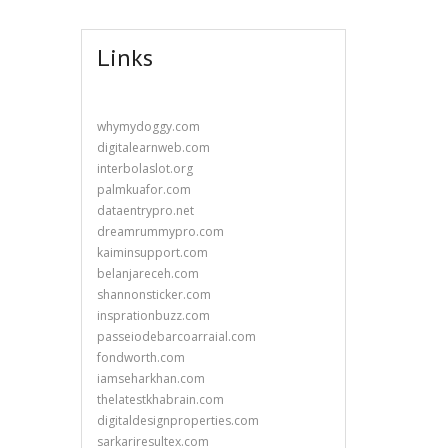
Links
whymydoggy.com
digitalearnweb.com
interbolaslot.org
palmkuafor.com
dataentrypro.net
dreamrummypro.com
kaiminsupport.com
belanjareceh.com
shannonsticker.com
insprationbuzz.com
passeiodebarcoarraial.com
fondworth.com
iamseharkhan.com
thelatestkhabrain.com
digitaldesignproperties.com
sarkariresultex.com