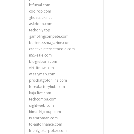
btfutsal.com
codirop.com
ghosts-uk.net
askdono.com
techonly.top
gamblingcompete.com
businesssmagazine.com
creativeinternetmedia.com
n95-sale.com
blogreborn.com
virtcitnow.com
wiselymap.com
prochatgptonline.com
forexfactoryhub.com
kaja-live.com
techcompa.com
sight-web.com
himadrigroup.com
islamroman.com
td-autofinance.com
frienlyjokerpoker.com