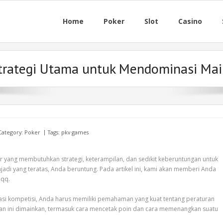
Home
Poker
Slot
Casino
trategi Utama untuk Mendominasi Ma
Category:
Poker
Tags:
pkv games
yang membutuhkan strategi, keterampilan, dan sedikit keberuntungan untuk
adi yang teratas, Anda beruntung. Pada artikel ini, kami akan memberi Anda
oqq.
si kompetisi, Anda harus memiliki pemahaman yang kuat tentang peraturan
n ini dimainkan, termasuk cara mencetak poin dan cara memenangkan suatu