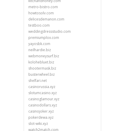
kitchandhoney.com
metro-bistro.com
howtosolv.com
delicesdemanon.com
testboo.com
weddingdressstudio.com
premiumplox.com
yayosbk.com
neilhardie.biz
webmoneysurf.biz
kolohebluet.biz
shootermask.biz
busterwheel.biz
shelfari.net
casinorussia.xyz
slotumcasino.xyz
casinoglamour.xyz
casinodollars.xyz
casinojoker.xyz
pokerdewa.xyz
slot-wiki.xyz
watch2match.com