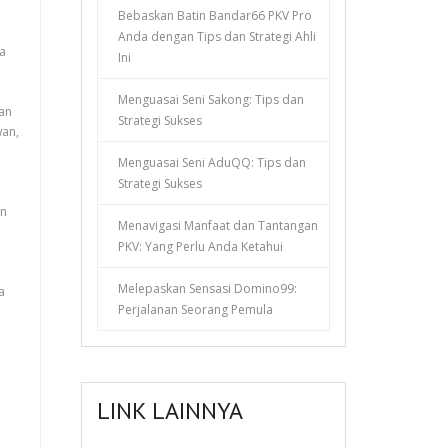
Bebaskan Batin Bandar66 PKV Pro
Anda dengan Tips dan Strategi Ahli
a
Ini
Menguasai Seni Sakong: Tips dan
an
Strategi Sukses
wan,
Menguasai Seni AduQQ: Tips dan
Strategi Sukses
an
Menavigasi Manfaat dan Tantangan
PKV: Yang Perlu Anda Ketahui
Melepaskan Sensasi Domino99:
a
Perjalanan Seorang Pemula
LINK LAINNYA