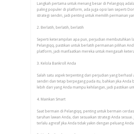
Langkah pertama untuk menang besar di Pelangiqq adal
paling populer di platform, ada juga opsi lain seperti 
strategi sendiri, jadi penting untuk memilih permainan 
2. Berlatih, berlatih, berlatih
Seperti keterampilan apa pun, perjudian membutuhkan l
Pelangiqq, pastikan untuk berlatih permainan pilihan An
platform, jadi manfaatkan mereka untuk mengasah kete
3. Kelola Bankroll Anda
Salah satu aspek terpenting dari perjudian yang berhasil
sendiri dan tetap berpegang pada itu, bahkan jika And
lebih dari yang Anda mampu kehilangan, jadi pastikan 
4. Mainkan Smart
Saat bermain di Pelangiqq, penting untuk bermain cerda
taruhan lawan Anda, dan sesuaikan strategi Anda sesuai. 
terlalu agresif jika Anda tidak yakin dengan peluang And