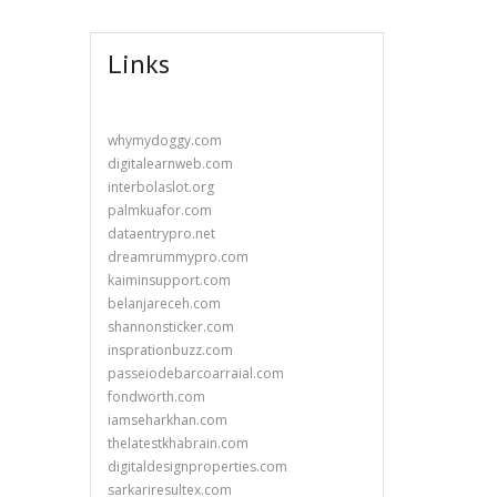
Links
whymydoggy.com
digitalearnweb.com
interbolaslot.org
palmkuafor.com
dataentrypro.net
dreamrummypro.com
kaiminsupport.com
belanjareceh.com
shannonsticker.com
insprationbuzz.com
passeiodebarcoarraial.com
fondworth.com
iamseharkhan.com
thelatestkhabrain.com
digitaldesignproperties.com
sarkariresultex.com