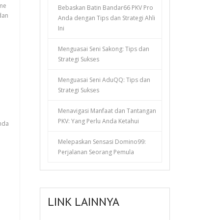
ame
Bebaskan Batin Bandar66 PKV Pro
dan
Anda dengan Tips dan Strategi Ahli
Ini
Menguasai Seni Sakong: Tips dan
Strategi Sukses
Menguasai Seni AduQQ: Tips dan
Strategi Sukses
Menavigasi Manfaat dan Tantangan
PKV: Yang Perlu Anda Ketahui
Anda
h
Melepaskan Sensasi Domino99:
Perjalanan Seorang Pemula
LINK LAINNYA