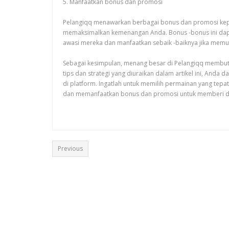
5. Manfaatkan bonus dan promosi
Pelangiqq menawarkan berbagai bonus dan promosi kepa
memaksimalkan kemenangan Anda. Bonus -bonus ini dapat
awasi mereka dan manfaatkan sebaik -baiknya jika memu
Sebagai kesimpulan, menang besar di Pelangiqq membutu
tips dan strategi yang diuraikan dalam artikel ini, An
di platform. Ingatlah untuk memilih permainan yang tepat,
dan memanfaatkan bonus dan promosi untuk memberi dir
Previous