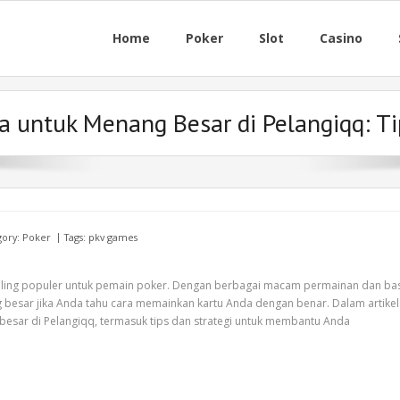
Home
Poker
Slot
Casino
 untuk Menang Besar di Pelangiqq: Tip
gory:
Poker
Tags:
pkv games
 paling populer untuk pemain poker. Dengan berbagai macam permainan dan bas
esar jika Anda tahu cara memainkan kartu Anda dengan benar. Dalam artikel i
sar di Pelangiqq, termasuk tips dan strategi untuk membantu Anda