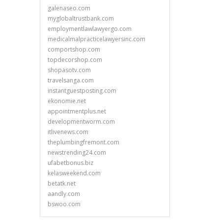
galenaseo.com
myglobaltrustbank.com
employmentlawlawyergo.com
medicalmalpracticelawyersinc.com
comportshop.com
topdecorshop.com
shopasotv.com
travelsanga.com
instantguestposting.com
ekonomie.net
appointmentplus.net
developmentworm.com
itlivenews.com
theplumbingfremont.com
newstrending24.com
ufabetbonus.biz
kelasweekend.com
betatk.net
aandly.com
bswoo.com