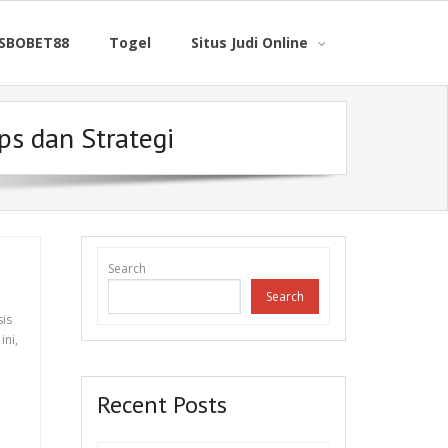
SBOBET88
Togel
Situs Judi Online
s dan Strategi
Search
Search
is
ni,
Recent Posts