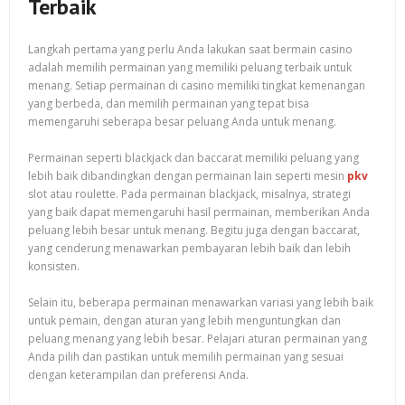
Terbaik
Langkah pertama yang perlu Anda lakukan saat bermain casino
adalah memilih permainan yang memiliki peluang terbaik untuk
menang. Setiap permainan di casino memiliki tingkat kemenangan
yang berbeda, dan memilih permainan yang tepat bisa
memengaruhi seberapa besar peluang Anda untuk menang.
Permainan seperti blackjack dan baccarat memiliki peluang yang
lebih baik dibandingkan dengan permainan lain seperti mesin
pkv
slot atau roulette. Pada permainan blackjack, misalnya, strategi
yang baik dapat memengaruhi hasil permainan, memberikan Anda
peluang lebih besar untuk menang. Begitu juga dengan baccarat,
yang cenderung menawarkan pembayaran lebih baik dan lebih
konsisten.
Selain itu, beberapa permainan menawarkan variasi yang lebih baik
untuk pemain, dengan aturan yang lebih menguntungkan dan
peluang menang yang lebih besar. Pelajari aturan permainan yang
Anda pilih dan pastikan untuk memilih permainan yang sesuai
dengan keterampilan dan preferensi Anda.