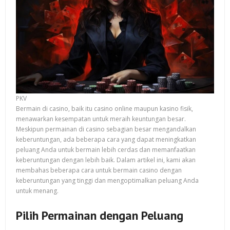
PKV
Bermain di casino, baik itu casino online maupun kasino fisik,
menawarkan kesempatan untuk meraih keuntungan besar.
Meskipun permainan di casino sebagian besar mengandalkan
keberuntungan, ada beberapa cara yang dapat meningkatkan
peluang Anda untuk bermain lebih cerdas dan memanfaatkan
keberuntungan dengan lebih baik. Dalam artikel ini, kami akan
membahas beberapa cara untuk bermain casino dengan
keberuntungan yang tinggi dan mengoptimalkan peluang Anda
untuk menang.
Pilih Permainan dengan Peluang