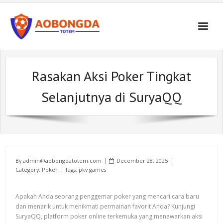
Skip
to
content
Rasakan Aksi Poker Tingkat
Selanjutnya di SuryaQQ
By
admin@aobongdatotem.com
December 28, 2025
Category:
Poker
Tags:
pkv games
Apakah Anda seorang penggemar poker yang mencari cara baru
dan menarik untuk menikmati permainan favorit Anda? Kunjungi
SuryaQQ, platform poker online terkemuka yang menawarkan aksi