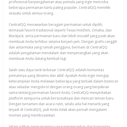
profesional berpengalaman atau pemula yang ingin mencoba
beberapa permainan kartu paling populer, CentralQQ memiliki
sesuatu untuk semua orang.
CentralQQ menawarkan beragam permainan untuk dipilih,
termasuk favorit tradisional seperti Texas Hold’em, Omaha, dan
Blackjack, serta permainan baru dan lebih inovatif yang pasti akan
membuat Anda terhibur selama berjam-jam. Dengan grafis canggih
dan antarmuka yang ramah pengguna, bermain di CentralQQ
adalah pengalaman mendalam dan menyenangkan yang akan
membuat Anda datang kembali lagi.
Salah satu daya tarik terbesar CentralQQ adalah komunitas
pemainnya yang dinamis dan aktif. Apakah Anda ingin menguji
keterampilan Anda melawan beberapa yang terbaik dalam bisnis ini
atau sekadar mengobrol dengan orang-orang yang berpikiran
sama tentang permainan favorit Anda, CentralQQ menyediakan
platform sempurna untuk bersosialisasi dan mencari teman baru.
Dengan turnamen dan acara rutin, selalu ada hal menarik yang
terjadi di CentralQQ, jadi Anda tidak akan pernah mengalami
momen yang membosankan.
Selain pilihan permainannya yang mengesankan dan komunitas