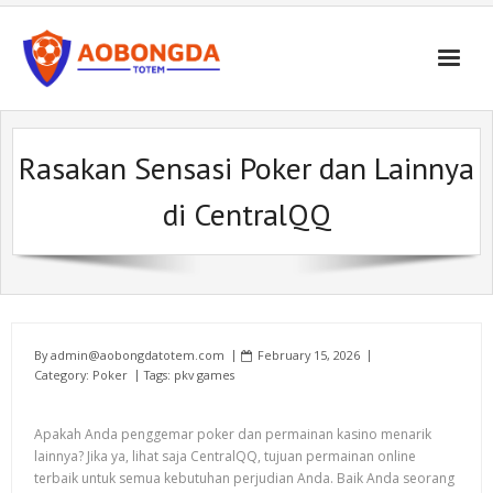
Skip
to
content
Rasakan Sensasi Poker dan Lainnya
di CentralQQ
By
admin@aobongdatotem.com
February 15, 2026
Category:
Poker
Tags:
pkv games
Apakah Anda penggemar poker dan permainan kasino menarik
lainnya? Jika ya, lihat saja CentralQQ, tujuan permainan online
terbaik untuk semua kebutuhan perjudian Anda. Baik Anda seorang