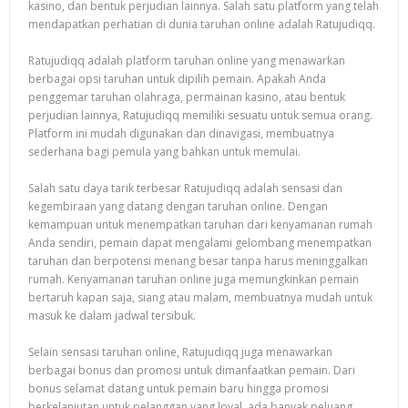
kasino, dan bentuk perjudian lainnya. Salah satu platform yang telah
mendapatkan perhatian di dunia taruhan online adalah Ratujudiqq.
Ratujudiqq adalah platform taruhan online yang menawarkan
berbagai opsi taruhan untuk dipilih pemain. Apakah Anda
penggemar taruhan olahraga, permainan kasino, atau bentuk
perjudian lainnya, Ratujudiqq memiliki sesuatu untuk semua orang.
Platform ini mudah digunakan dan dinavigasi, membuatnya
sederhana bagi pemula yang bahkan untuk memulai.
Salah satu daya tarik terbesar Ratujudiqq adalah sensasi dan
kegembiraan yang datang dengan taruhan online. Dengan
kemampuan untuk menempatkan taruhan dari kenyamanan rumah
Anda sendiri, pemain dapat mengalami gelombang menempatkan
taruhan dan berpotensi menang besar tanpa harus meninggalkan
rumah. Kenyamanan taruhan online juga memungkinkan pemain
bertaruh kapan saja, siang atau malam, membuatnya mudah untuk
masuk ke dalam jadwal tersibuk.
Selain sensasi taruhan online, Ratujudiqq juga menawarkan
berbagai bonus dan promosi untuk dimanfaatkan pemain. Dari
bonus selamat datang untuk pemain baru hingga promosi
berkelanjutan untuk pelanggan yang loyal, ada banyak peluang