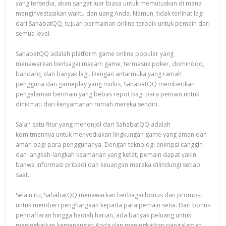
yang tersedia, akan sangat luar biasa untuk memutuskan di mana
menginvestasikan waktu dan uang Anda. Namun, tidak terlihat lagi
dari SahabatQQ, tujuan permainan online terbaik untuk pemain dari
semua level.
SahabatQQ adalah platform game online populer yang
menawarkan berbagai macam game, termasuk poker, dominoqq,
bandarq, dan banyak lagi. Dengan antarmuka yang ramah
pengguna dan gameplay yang mulus, SahabatQQ memberikan
pengalaman bermain yang bebas repot bagi para pemain untuk
dinikmati dari kenyamanan rumah mereka sendiri.
Salah satu fitur yang menonjol dari SahabatQQ adalah
komitmennya untuk menyediakan lingkungan game yang aman dan
aman bagi para penggunanya. Dengan teknologi enkripsi canggih
dan langkah-langkah keamanan yang ketat, pemain dapat yakin
bahwa informasi pribadi dan keuangan mereka dilindungi setiap
saat.
Selain itu, SahabatQQ menawarkan berbagai bonus dan promosi
untuk memberi penghargaan kepada para pemain setia. Dari bonus
pendaftaran hingga hadiah harian, ada banyak peluang untuk
meningkatkan kemenangan Anda dan meningkatkan pengalaman