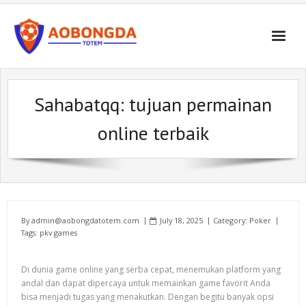
Skip
to
content
Sahabatqq: tujuan permainan
online terbaik
By
admin@aobongdatotem.com
July 18, 2025
Category:
Poker
Tags:
pkv games
Di dunia game online yang serba cepat, menemukan platform yang
andal dan dapat dipercaya untuk memainkan game favorit Anda
bisa menjadi tugas yang menakutkan. Dengan begitu banyak opsi