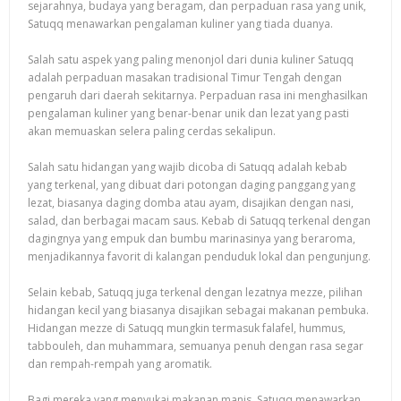
sejarahnya, budaya yang beragam, dan perpaduan rasa yang unik,
Satuqq menawarkan pengalaman kuliner yang tiada duanya.
Salah satu aspek yang paling menonjol dari dunia kuliner Satuqq
adalah perpaduan masakan tradisional Timur Tengah dengan
pengaruh dari daerah sekitarnya. Perpaduan rasa ini menghasilkan
pengalaman kuliner yang benar-benar unik dan lezat yang pasti
akan memuaskan selera paling cerdas sekalipun.
Salah satu hidangan yang wajib dicoba di Satuqq adalah kebab
yang terkenal, yang dibuat dari potongan daging panggang yang
lezat, biasanya daging domba atau ayam, disajikan dengan nasi,
salad, dan berbagai macam saus. Kebab di Satuqq terkenal dengan
dagingnya yang empuk dan bumbu marinasinya yang beraroma,
menjadikannya favorit di kalangan penduduk lokal dan pengunjung.
Selain kebab, Satuqq juga terkenal dengan lezatnya mezze, pilihan
hidangan kecil yang biasanya disajikan sebagai makanan pembuka.
Hidangan mezze di Satuqq mungkin termasuk falafel, hummus,
tabbouleh, dan muhammara, semuanya penuh dengan rasa segar
dan rempah-rempah yang aromatik.
Bagi mereka yang menyukai makanan manis, Satuqq menawarkan