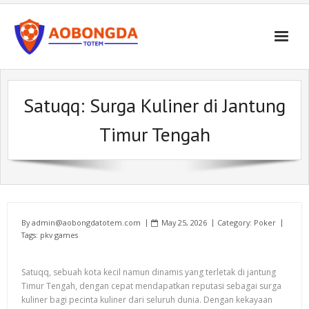
Skip
to
content
Satuqq: Surga Kuliner di Jantung
Timur Tengah
By
admin@aobongdatotem.com
May 25, 2026
Category:
Poker
Tags:
pkv games
Satuqq, sebuah kota kecil namun dinamis yang terletak di jantung
Timur Tengah, dengan cepat mendapatkan reputasi sebagai surga
kuliner bagi pecinta kuliner dari seluruh dunia. Dengan kekayaan