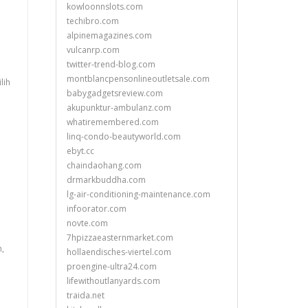
kowloonnslots.com
techibro.com
alpinemagazines.com
vulcanrp.com
twitter-trend-blog.com
montblancpensonlineoutletsale.com
lih
babygadgetsreview.com
akupunktur-ambulanz.com
whatiremembered.com
linq-condo-beautyworld.com
ebyt.cc
chaindaohang.com
drmarkbuddha.com
lg-air-conditioning-maintenance.com
infoorator.com
novte.com
7hpizzaeasternmarket.com
,
hollaendisches-viertel.com
proengine-ultra24.com
lifewithoutlanyards.com
traida.net