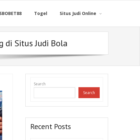
SBOBET88
Togel
Situs Judi Online
di Situs Judi Bola
Search
Search
Recent Posts