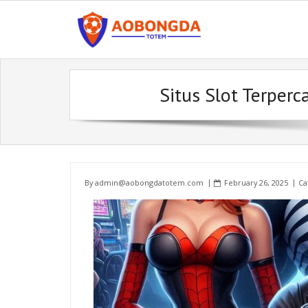
Skip
to
content
Situs Slot Terper
By
admin@aobongdatotem.com
February 26, 2025
Ca