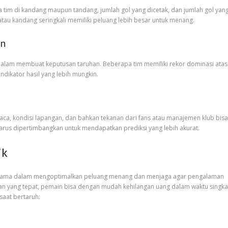
ma tim di kandang maupun tandang, jumlah gol yang dicetak, dan jumlah gol yan
tau kandang seringkali memiliki peluang lebih besar untuk menang.
an
 dalam membuat keputusan taruhan. Beberapa tim memiliki rekor dominasi atas
ndikator hasil yang lebih mungkin.
 cuaca, kondisi lapangan, dan bahkan tekanan dari fans atau manajemen klub bisa
harus dipertimbangkan untuk mendapatkan prediksi yang lebih akurat.
ik
 utama dalam mengoptimalkan peluang menang dan menjaga agar pengalaman
 yang tepat, pemain bisa dengan mudah kehilangan uang dalam waktu singka
saat bertaruh: