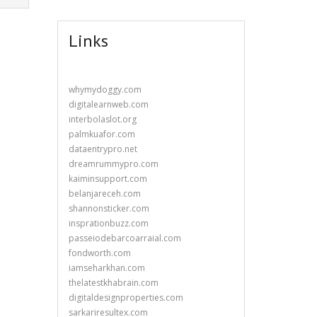
Links
whymydoggy.com
digitalearnweb.com
interbolaslot.org
palmkuafor.com
dataentrypro.net
dreamrummypro.com
kaiminsupport.com
belanjareceh.com
shannonsticker.com
insprationbuzz.com
passeiodebarcoarraial.com
fondworth.com
iamseharkhan.com
thelatestkhabrain.com
digitaldesignproperties.com
sarkariresultex.com