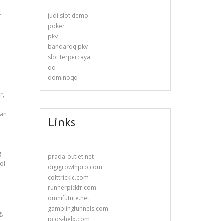
.
judi slot demo
poker
pkv
bandarqq pkv
slot terpercaya
qq
dominoqq
r,
gan
Links
g
prada-outlet.net
ol
digigrowthpro.com
colttrickle.com
runnerpickfr.com
omnifuture.net
gamblingfunnels.com
g
pcos-help.com