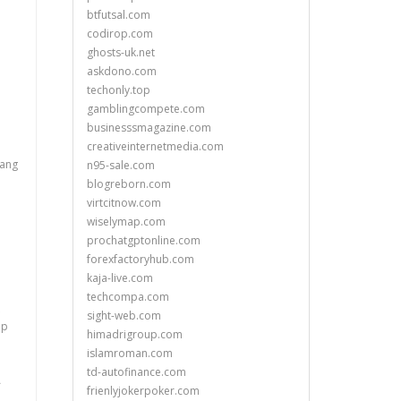
btfutsal.com
codirop.com
ghosts-uk.net
askdono.com
techonly.top
gamblingcompete.com
businesssmagazine.com
creativeinternetmedia.com
yang
n95-sale.com
blogreborn.com
virtcitnow.com
wiselymap.com
prochatgptonline.com
forexfactoryhub.com
kaja-live.com
techcompa.com
sight-web.com
ap
himadrigroup.com
islamroman.com
td-autofinance.com
A
frienlyjokerpoker.com