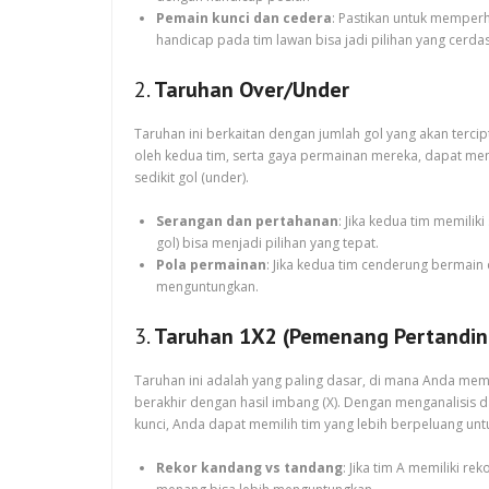
Pemain kunci dan cedera
: Pastikan untuk memperh
handicap pada tim lawan bisa jadi pilihan yang cerdas
2.
Taruhan Over/Under
Taruhan ini berkaitan dengan jumlah gol yang akan tercip
oleh kedua tim, serta gaya permainan mereka, dapat me
sedikit gol (under).
Serangan dan pertahanan
: Jika kedua tim memili
gol) bisa menjadi pilihan yang tepat.
Pola permainan
: Jika kedua tim cenderung bermain 
menguntungkan.
3.
Taruhan 1X2 (Pemenang Pertandin
Taruhan ini adalah yang paling dasar, di mana Anda memi
berakhir dengan hasil imbang (X). Dengan menganalisis 
kunci, Anda dapat memilih tim yang lebih berpeluang un
Rekor kandang vs tandang
: Jika tim A memiliki r