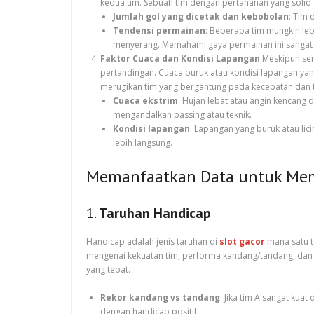
kedua tim. Sebuah tim dengan pertahanan yang solid d
Jumlah gol yang dicetak dan kebobolan
: Tim 
Tendensi permainan
: Beberapa tim mungkin leb
menyerang. Memahami gaya permainan ini sangat 
Faktor Cuaca dan Kondisi Lapangan
Meskipun ser
pertandingan. Cuaca buruk atau kondisi lapangan yan
merugikan tim yang bergantung pada kecepatan dan t
Cuaca ekstrim
: Hujan lebat atau angin kencang
mengandalkan passing atau teknik.
Kondisi lapangan
: Lapangan yang buruk atau lic
lebih langsung.
Memanfaatkan Data untuk Mem
1.
Taruhan Handicap
Handicap adalah jenis taruhan di
slot gacor
mana satu ti
mengenai kekuatan tim, performa kandang/tandang, da
yang tepat.
Rekor kandang vs tandang
: Jika tim A sangat kua
dengan handicap positif.