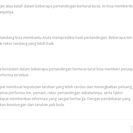
an atau kalah dalam beberapa pertandingan berturut-turut, ini bisa memberik
njutnya.
tandang bisa membantu Anda memprediksi hasil pertandingan. Beberapa tim
ki rekor tandang yang lebih baik.
a konsisten dalam beberapa pertandingan berturut-turut bisa memberi petunj
rforma tersebut.
apat membuat keputusan taruhan yang lebih cerdas dan meningkatkan peluang
genai performa tim, pemain, rekor pertandingan sebelumnya, serta faktor
 dapat memberikan informasi yang sangat berharga. Dengan pendekatan yang
kan keuntungan dari taruhan judi bola.