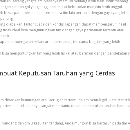
an lini serang yang tajam biasanya memiliki peluang lebih baik untuk menang.
dengan catatan gol yang tinggi dan sedikit kebobolan mungkin lebih unggul.
ih fokus pada pertahanan, sementara tim lain bermain dengan gaya yang lebih
penting.
ing diabaikan, faktor cuaca dan kondisi lapangan dapat mempengaruhi hasil
g tidak ideal bisa menguntungkan tim dengan gaya permainan tertentu atau
eknik.
 dapat mempengaruhi kelancaran permainan, terutama bagi tim yang lebih
in bisa menguntungkan tim yang lebih fisikal atau bermain dengan pendekatan 
buat Keputusan Taruhan yang Cerdas
m diberikan keuntungan atau kerugian tertentu dalam bentuk gol. Data statistik
n pertemuan sebelumnya sangat membantu dalam menentukan taruhan handic
t di kandang dan tim B kesulitan tandang, Anda mungkin bisa bertaruh pada tim 