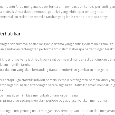
t membantu Anda menganalisis performa tim, pemain, dan kondisi pertandingan
tatistik, Anda dapat membuat prediksi yang lebih tepat tentang hasil
eminimalkan risiko dan memilih taruhan yang lebih cerdas, daripada hanya
Perhatikan
ndingan sebelumnya adalah langkah pertama yang penting dalam menganalisis
ikan gambaran tentang tren performa tim dalam beberapa pertandingan terakhi
liki performa yang jauh lebih baik saat bermain di kandang dibandingkan den
 dalam memilih taruhan.
ntara dua tim yang akan bertanding dapat memberikan gambaran mengenai
is, tetapi juga statistik individu pemain. Pemain bintang atau pemain kunci yan
pengaruhi hasil pertandingan secara signifikan. Statistik pemain mencakup g
ra.
 penting absen, ini bisa mengubah dinamika permainan.
isi prima atau sedang menjalani periode bagus biasanya akan memberikan
ertandingan tim, penting untuk menganalisis kemampuan bertahan dan menyeran