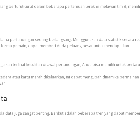
menang berturut-turut dalam beberapa pertemuan terakhir melawan tim B, memil
ama pertandingan sedang berlangsung. Menggunakan data statistik secara rea
performa pemain, dapat memberi Anda peluang besar untuk mendapatkan
nggulkan terlihat kesulitan di awal pertandingan, Anda bisa memilih untuk bertar
i cedera atau kartu merah dikeluarkan, ini dapat mengubah dinamika permainan
wan.
ta
pola data juga sangat penting. Berikut adalah beberapa tren yang dapat member