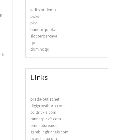
judi slot demo
si
poker
pkv
bandarqq pkv
slot terpercaya
qq
dominoqq
 di
Links
prada-outlet.net
digigrowthpro.com
colttrickle.com
runnerpickfr.com
omnifuture.net
gamblingfunnels.com
pcos-help.com