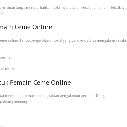
ermainan tanpa memperhatikan pola meja adalah kesalahan umum. Sebaiknya
ap.
rmain Ceme Online
eme online. Tanpa pengelolaan modal yang baik, Anda bisa mengalami kekala
bermain.
lan modal.
ntuk Pemain Ceme Online
dapat membantu pemain meningkatkan pengalaman bermain. Dengan
n peluang menang.
gan.