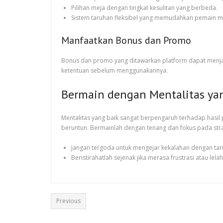
Pilihan meja dengan tingkat kesulitan yang berbeda.
Sistem taruhan fleksibel yang memudahkan pemain me
Manfaatkan Bonus dan Promo
Bonus dan promo yang ditawarkan platform dapat menj
ketentuan sebelum menggunakannya.
Bermain dengan Mentalitas ya
Mentalitas yang baik sangat berpengaruh terhadap hasil
beruntun. Bermainlah dengan tenang dan fokus pada stra
Jangan tergoda untuk mengejar kekalahan dengan tar
Beristirahatlah sejenak jika merasa frustrasi atau lelah
Previous