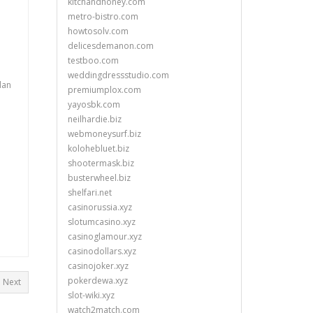
kitchandhoney.com
metro-bistro.com
howtosolv.com
delicesdemanon.com
testboo.com
weddingdressstudio.com
dan
premiumplox.com
yayosbk.com
neilhardie.biz
webmoneysurf.biz
kolohebluet.biz
shootermask.biz
busterwheel.biz
shelfari.net
casinorussia.xyz
slotumcasino.xyz
casinoglamour.xyz
casinodollars.xyz
casinojoker.xyz
pokerdewa.xyz
Next
slot-wiki.xyz
watch2match.com