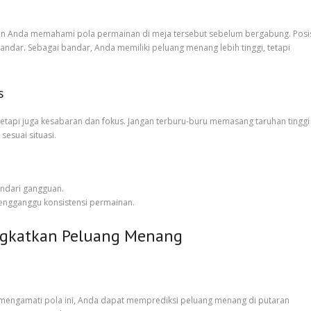
ikan Anda memahami pola permainan di meja tersebut sebelum bergabung. Posi
ndar. Sebagai bandar, Anda memiliki peluang menang lebih tinggi, tetapi
s
tapi juga kesabaran dan fokus. Jangan terburu-buru memasang taruhan tinggi
sesuai situasi.
ndari gangguan.
mengganggu konsistensi permainan.
ngkatkan Peluang Menang
 mengamati pola ini, Anda dapat memprediksi peluang menang di putaran