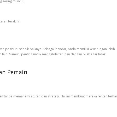
ng sering muncul.
aran terakhir.
n posisi ini sebaik-baiknya. Sebagai bandar, Anda memiliki keuntungan lebih
n lain. Namun, penting untuk mengelola taruhan dengan bijak agar tidak
kan Pemain
 tanpa memahami aturan dan strategi. Hal ini membuat mereka rentan terh