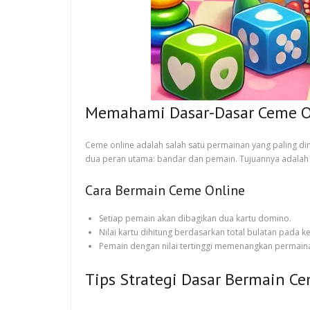
Memahami Dasar-Dasar Ceme O
Ceme online adalah salah satu permainan yang paling d
dua peran utama: bandar dan pemain. Tujuannya adalah me
Cara Bermain Ceme Online
Setiap pemain akan dibagikan dua kartu domino.
Nilai kartu dihitung berdasarkan total bulatan pada k
Pemain dengan nilai tertinggi memenangkan permainan, 
Tips Strategi Dasar Bermain C