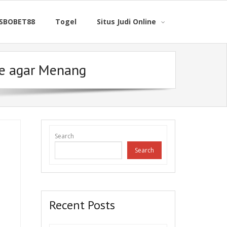
SBOBET88
Togel
Situs Judi Online
e agar Menang
Search
Search
Recent Posts