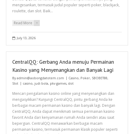
mengesankan, termasuk judul populer seperti poker, blackjack,
roulette, dan slot. Baik…
Read More
+
July 13, 2026
CentralQQ: Gerbang Anda menuju Permainan
Kasino yang Menyenangkan dan Banyak Lagi
By
admin@aobongdatotem.com
Casino
,
Poker
,
SBOBET88
,
Slot
casino
,
judi bola
,
pkv games
,
slot
Mencari pengalaman kasino online yang menyenangkan dan
mengasyikkan? Kunjungi CentralQQ, pintu gerbang Anda ke
berbagai macam permainan kasino dan banyak lagi. Dengan
CentralQQ, Anda dapat menikmati semua permainan kasino
favorit Anda dari kenyamanan rumah Anda sendiri atau saat
bepergian. CentralQQ menawarkan berbagai macam
permainan kasino, termasuk permainan klasik populer seperti