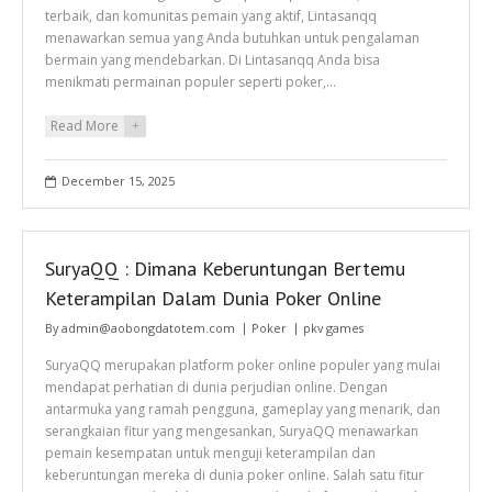
terbaik, dan komunitas pemain yang aktif, Lintasanqq
menawarkan semua yang Anda butuhkan untuk pengalaman
bermain yang mendebarkan. Di Lintasanqq Anda bisa
menikmati permainan populer seperti poker,…
Read More
+
December 15, 2025
SuryaQQ : Dimana Keberuntungan Bertemu
Keterampilan Dalam Dunia Poker Online
By
admin@aobongdatotem.com
Poker
pkv games
SuryaQQ merupakan platform poker online populer yang mulai
mendapat perhatian di dunia perjudian online. Dengan
antarmuka yang ramah pengguna, gameplay yang menarik, dan
serangkaian fitur yang mengesankan, SuryaQQ menawarkan
pemain kesempatan untuk menguji keterampilan dan
keberuntungan mereka di dunia poker online. Salah satu fitur