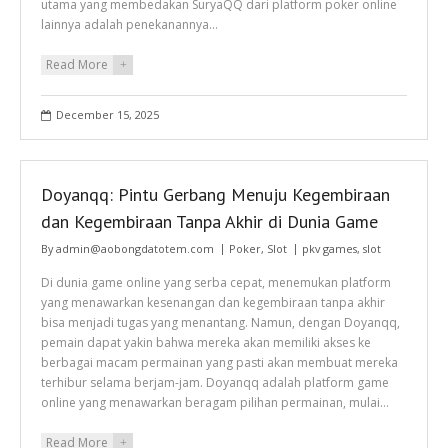
utama yang membedakan SuryaQQ dari platform poker online
lainnya adalah penekanannya…
Read More
+
December 15, 2025
Doyanqq: Pintu Gerbang Menuju Kegembiraan
dan Kegembiraan Tanpa Akhir di Dunia Game
By
admin@aobongdatotem.com
Poker
,
Slot
pkv games
,
slot
Di dunia game online yang serba cepat, menemukan platform
yang menawarkan kesenangan dan kegembiraan tanpa akhir
bisa menjadi tugas yang menantang. Namun, dengan Doyanqq,
pemain dapat yakin bahwa mereka akan memiliki akses ke
berbagai macam permainan yang pasti akan membuat mereka
terhibur selama berjam-jam. Doyanqq adalah platform game
online yang menawarkan beragam pilihan permainan, mulai…
Read More
+