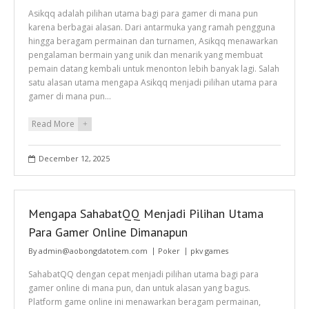
Asikqq adalah pilihan utama bagi para gamer di mana pun
karena berbagai alasan. Dari antarmuka yang ramah pengguna
hingga beragam permainan dan turnamen, Asikqq menawarkan
pengalaman bermain yang unik dan menarik yang membuat
pemain datang kembali untuk menonton lebih banyak lagi. Salah
satu alasan utama mengapa Asikqq menjadi pilihan utama para
gamer di mana pun…
Read More
+
December 12, 2025
Mengapa SahabatQQ Menjadi Pilihan Utama
Para Gamer Online Dimanapun
By
admin@aobongdatotem.com
Poker
pkv games
SahabatQQ dengan cepat menjadi pilihan utama bagi para
gamer online di mana pun, dan untuk alasan yang bagus.
Platform game online ini menawarkan beragam permainan,