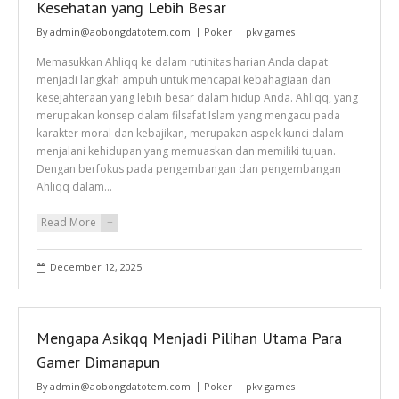
Kesehatan yang Lebih Besar
By
admin@aobongdatotem.com
Poker
pkv games
Memasukkan Ahliqq ke dalam rutinitas harian Anda dapat
menjadi langkah ampuh untuk mencapai kebahagiaan dan
kesejahteraan yang lebih besar dalam hidup Anda. Ahliqq, yang
merupakan konsep dalam filsafat Islam yang mengacu pada
karakter moral dan kebajikan, merupakan aspek kunci dalam
menjalani kehidupan yang memuaskan dan memiliki tujuan.
Dengan berfokus pada pengembangan dan pengembangan
Ahliqq dalam…
Read More
+
December 12, 2025
Mengapa Asikqq Menjadi Pilihan Utama Para
Gamer Dimanapun
By
admin@aobongdatotem.com
Poker
pkv games