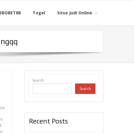
SBOBET88
Togel
Situs Judi Online
engqq
Search
Search
nya.
Recent Posts
ti
k
an