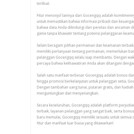
terlibat.
Fitur menonjol lainnya dari Gocengqq adalah komitmenny
untuk memastikan bahwa informasi pribadi dan keuangan
bahwa data Anda dilindungi dari peretas dan ancaman 
game tanpa khawatir tentang potensi pelanggaran keam
Selain beragam pilihan permainan dan keamanan terbai
memiliki pertanyaan tentang permainan, memerlukan bant
pelanggan Gocengqq selalu siap membantu. Dengan wakt
percaya bahwa kekhawatiran Anda akan ditangani dengan
Salah satu manfaat terbesar Gocengqq adalah bonus da
hingga promosi berkelanjutan untuk pelanggan setia, G
Dengan tambahan uang tunai, putaran gratis, dan hadiah
menguntungkan dan menyenangkan.
Secara keseluruhan, Gocengqq adalah platform perjudi
terbaik, layanan pelanggan yang sangat baik, serta bo
baru memulai, Gocengqq memiliki sesuatu untuk semua 
fitur dan manfaat luar biasa yang ditawarkan!