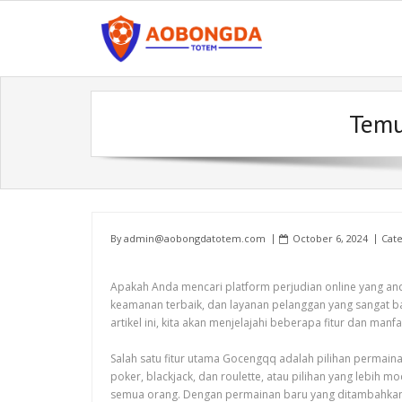
Skip
to
content
Temu
By
admin@aobongdatotem.com
October 6, 2024
Cat
Apakah Anda mencari platform perjudian online yang a
keamanan terbaik, dan layanan pelanggan yang sangat ba
artikel ini, kita akan menjelajahi beberapa fitur dan m
Salah satu fitur utama Gocengqq adalah pilihan permain
poker, blackjack, dan roulette, atau pilihan yang lebih 
semua orang. Dengan permainan baru yang ditambahkan s