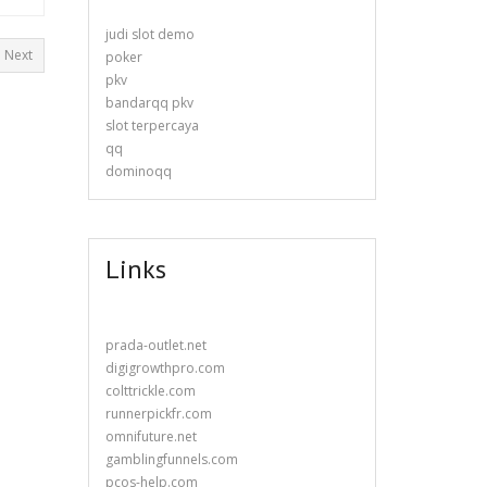
judi slot demo
Next
poker
pkv
bandarqq pkv
slot terpercaya
qq
dominoqq
Links
prada-outlet.net
digigrowthpro.com
colttrickle.com
runnerpickfr.com
omnifuture.net
gamblingfunnels.com
pcos-help.com