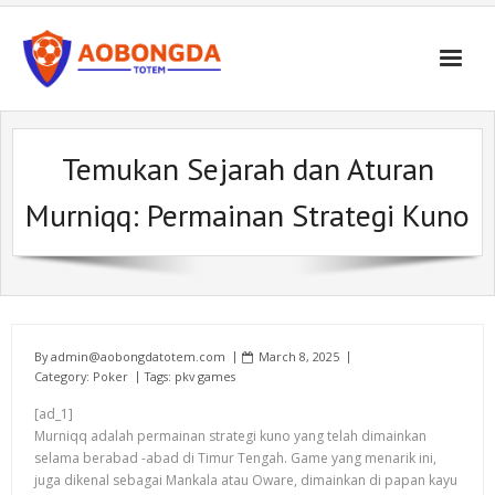
Skip
to
content
Temukan Sejarah dan Aturan
Murniqq: Permainan Strategi Kuno
By
admin@aobongdatotem.com
March 8, 2025
Category:
Poker
Tags:
pkv games
[ad_1]
Murniqq adalah permainan strategi kuno yang telah dimainkan
selama berabad -abad di Timur Tengah. Game yang menarik ini,
juga dikenal sebagai Mankala atau Oware, dimainkan di papan kayu