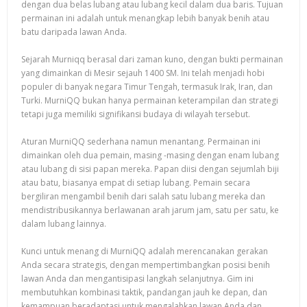
dengan dua belas lubang atau lubang kecil dalam dua baris. Tujuan
permainan ini adalah untuk menangkap lebih banyak benih atau
batu daripada lawan Anda.
Sejarah Murniqq berasal dari zaman kuno, dengan bukti permainan
yang dimainkan di Mesir sejauh 1400 SM. Ini telah menjadi hobi
populer di banyak negara Timur Tengah, termasuk Irak, Iran, dan
Turki. MurniQQ bukan hanya permainan keterampilan dan strategi
tetapi juga memiliki signifikansi budaya di wilayah tersebut.
Aturan MurniQQ sederhana namun menantang. Permainan ini
dimainkan oleh dua pemain, masing -masing dengan enam lubang
atau lubang di sisi papan mereka. Papan diisi dengan sejumlah biji
atau batu, biasanya empat di setiap lubang. Pemain secara
bergiliran mengambil benih dari salah satu lubang mereka dan
mendistribusikannya berlawanan arah jarum jam, satu per satu, ke
dalam lubang lainnya.
Kunci untuk menang di MurniQQ adalah merencanakan gerakan
Anda secara strategis, dengan mempertimbangkan posisi benih
lawan Anda dan mengantisipasi langkah selanjutnya. Gim ini
membutuhkan kombinasi taktik, pandangan jauh ke depan, dan
kemampuan beradaptasi untuk mengalahkan lawan Anda dan