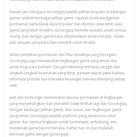
Alasan lain mengapa Gocengqq adalah pilihan populer di kalangan
gamer adalah berbagai pilihan game. Apakah Anda penggemar
permainan kartu klasik seperti poker dan domino atau lebih suka
game yang lebih modern, Gocengqq memiliki sesuatu untuk semua
orang. Dan dengan game baru ditambahkan secara teratur, selalu
ada sesuatu yang baru dan menarik untuk dicoba.
Selain pemilihan permainan dan fitur sosialnya yang beragam,
Gocengqq juga menawarkan lingkungan game yang aman dan
aman bagi para pemain. Dengan teknologi enkripsi canggih dan
langkah-langkah keamanan yang ketat, pemain dapat yakin bahwa
informasi pribadi dan transaksi keuangan mereka dilindungi setiap
saat.
Jadi, jika Anda ingin menemukan sensasi permainan di lingkungan
yang menyenangkan dan interaktif, tidak terlihat lagi dari Gocengqq.
Dengan berbagai pilihan game, fitur sosial, dan lingkungan game
yang aman, Gocengqq adalah platform yang sempurna untuk
gamer dari semua tingkatan untuk berkumpul, terhubung, dan
menikmati game favorit mereka. Daftar hari ini dan mulailah
bermain game dengan gocengqq!