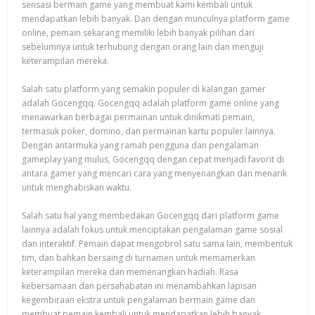
sensasi bermain game yang membuat kami kembali untuk
mendapatkan lebih banyak. Dan dengan munculnya platform game
online, pemain sekarang memiliki lebih banyak pilihan dari
sebelumnya untuk terhubung dengan orang lain dan menguji
keterampilan mereka.
Salah satu platform yang semakin populer di kalangan gamer
adalah Gocengqq. Gocengqq adalah platform game online yang
menawarkan berbagai permainan untuk dinikmati pemain,
termasuk poker, domino, dan permainan kartu populer lainnya.
Dengan antarmuka yang ramah pengguna dan pengalaman
gameplay yang mulus, Gocengqq dengan cepat menjadi favorit di
antara gamer yang mencari cara yang menyenangkan dan menarik
untuk menghabiskan waktu.
Salah satu hal yang membedakan Gocengqq dari platform game
lainnya adalah fokus untuk menciptakan pengalaman game sosial
dan interaktif. Pemain dapat mengobrol satu sama lain, membentuk
tim, dan bahkan bersaing di turnamen untuk memamerkan
keterampilan mereka dan memenangkan hadiah. Rasa
kebersamaan dan persahabatan ini menambahkan lapisan
kegembiraan ekstra untuk pengalaman bermain game dan
membuat pemain kembali untuk mendapatkan lebih banyak.