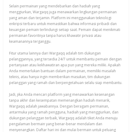
Selain permainan yang mendebarkan dan hadiah yang
menggiurkan, Wargaqq juga menawarkan lingkungan permainan
yang aman dan terjamin. Platform ini menggunakan teknologi
enkripsi terbaru untuk memastikan bahwa informasi pribadi dan
keuangan pemain terlindungi setiap saat. Pemain dapat menikmati
permainan favoritnya tanpa harus khawatir privasi atau
keamanannya terganggu.
Fitur utama lainnya dari Wargaqq adalah tim dukungan
pelanggannya, yang tersedia 24/7 untuk membantu pemain dengan
pertanyaan atau kekhawatiran apa pun yang mereka miliki. Apakah
Anda memerlukan bantuan dalam permainan, memiliki masalah
teknis, atau hanya ingin memberikan masukan, tim dukungan
pelanggan yang ramah dan berpengetahuan selalu siap membantu.
Jadi, jika Anda mencari platform yang menawarkan kesenangan
tanpa akhir dan kesempatan memenangkan hadiah menarik,
Wargaqq adalah jawabannya. Dengan beragam permainan,
antarmuka yang ramah pengguna, hadiah yang menggiurkan, dan
dukungan pelanggan terbaik, Wargaqq adalah tiket Anda menuju
pengalaman bermain yang benar-benar mendalam dan
menyenangkan. Daftar hari ini dan mulai bermain untuk peluang