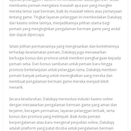
membantu pemain mengatasi masalah apa pun yang mungkin
mereka temui saat bermain, baik itu masalah teknis atau pertanyaan
tentang game. Tingkat layanan pelanggan ini membedakan Datukqq
dari kasino online lainnya, menjadikannya pilihan utama bagi
pemain yang menginginkan pengalaman bermain game yang andal
dan dapat dipercaya.
Selain pilihan permainannya yang mengesankan dan komitmennya
terhadap keselamatan pemain, Datukqq juga menawarkan
berbagai bonus dan promosi untuk memberi penghargaan kepada
pemain setia. Dari bonus sambutan untuk pemain baru hingga
promosi berkelanjutan untuk pelanggan lama, Datukqq memberi
pemain banyak peluang untuk meningkatkan uang mereka dan
membuat pengalaman bermain game mereka menjadi lebih
menarik.
Secara keseluruhan, Datukqq merevolusi industri kasino online
dengan menawarkan pengalaman bermain game yang aman dan
terjamin, beragam permainan, layanan pelanggan terbaik, serta
bonus dan promosi yang melimpah. Baik Anda pemain
berpengalaman atau baru mengenal perjudian online, Datukqq
adalah platform yang patut dicoba untuk pengalaman bermain