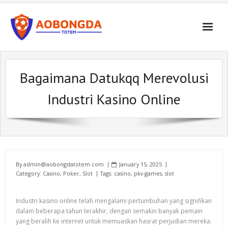
Skip
to
content
Bagaimana Datukqq Merevolusi
Industri Kasino Online
By
admin@aobongdatotem.com
January 15, 2025
Category:
Casino
,
Poker
,
Slot
Tags:
casino
,
pkv games
,
slot
Industri kasino online telah mengalami pertumbuhan yang signifikan
dalam beberapa tahun terakhir, dengan semakin banyak pemain
yang beralih ke internet untuk memuaskan hasrat perjudian mereka.