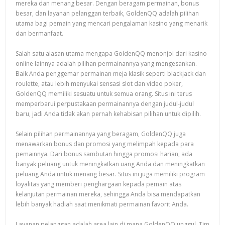
mereka dan menang besar. Dengan beragam permainan, bonus
besar, dan layanan pelanggan terbaik, GoldenQQ adalah pilihan
utama bagi pemain yang mencari pengalaman kasino yang menarik
dan bermanfaat.
Salah satu alasan utama mengapa GoldenQQ menonjol dari kasino
online lainnya adalah pilihan permainannya yang mengesankan.
Baik Anda penggemar permainan meja klasik seperti blackjack dan
roulette, atau lebih menyukai sensasi slot dan video poker,
GoldenQQ memiliki sesuatu untuk semua orang. Situs ini terus
memperbarui perpustakaan permainannya dengan judul-judul
baru, jadi Anda tidak akan pernah kehabisan pilihan untuk dipilih.
Selain pilihan permainannya yang beragam, GoldenQQ juga
menawarkan bonus dan promosi yang melimpah kepada para
pemainnya. Dari bonus sambutan hingga promosi harian, ada
banyak peluang untuk meningkatkan uang Anda dan meningkatkan
peluang Anda untuk menang besar. Situs ini juga memiliki program
loyalitas yang memberi penghargaan kepada pemain atas
kelanjutan permainan mereka, sehingga Anda bisa mendapatkan
lebih banyak hadiah saat menikmati permainan favorit Anda.
Layanan pelanggan adalah area lain di mana GoldenQQ unggul. Tim