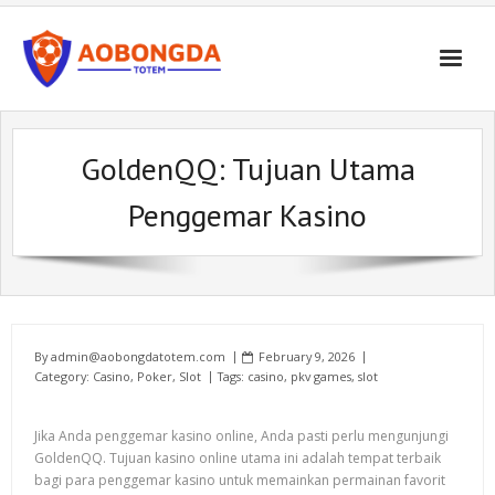
Skip
to
content
GoldenQQ: Tujuan Utama
Penggemar Kasino
By
admin@aobongdatotem.com
February 9, 2026
Category:
Casino
,
Poker
,
Slot
Tags:
casino
,
pkv games
,
slot
Jika Anda penggemar kasino online, Anda pasti perlu mengunjungi
GoldenQQ. Tujuan kasino online utama ini adalah tempat terbaik
bagi para penggemar kasino untuk memainkan permainan favorit