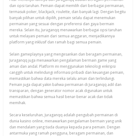
dan opsi taruhan. Pemain dapat memilih dari berbagai permainan,
termasuk poker, blackjack, roulette, dan banyak lagi. Dengan begitu
banyak pilihan untuk dipilih, pemain selalu dapat menemukan
permainan yang sesuai dengan preferensi dan gaya bermain
mereka. Selain itu, Juraganqq menawarkan berbagai opsi taruhan
untuk melayani pemain dari semua anggaran, menjadikannya
platform yang inklusif dan ramah bagi semua pemain.
Selain gameplaynya yang mengesankan dan beragam permainan,
Juraganqq juga menawarkan pengalaman bermain game yang
aman dan andal. Platform ini menggunakan teknologi enkripsi
canggih untuk melindungi informasi pribadi dan keuangan pemain,
memastikan bahwa data mereka selalu aman dan terlindungi.
Pemain juga dapat yakin bahwa permainan di Juraganqq adil dan
transparan, dengan generator nomor acak digunakan untuk
memastikan bahwa semua hasil benar-benar acak dan tidak
memihak.
Secara keseluruhan, Juraganqq adalah pengubah permainan di
dunia kasino online, menawarkan pengalaman bermain yang unik
dan mendalam yang tiada duanya kepada para pemain. Dengan
antarmuka yang ramah pengguna, beragam permainan, dan