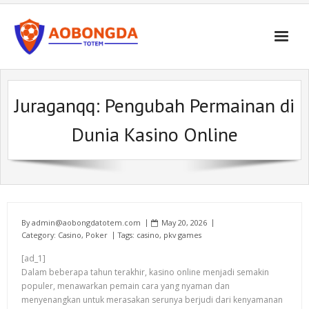
Skip
to
content
Juraganqq: Pengubah Permainan di
Dunia Kasino Online
By
admin@aobongdatotem.com
May 20, 2026
Category:
Casino
,
Poker
Tags:
casino
,
pkv games
[ad_1]
Dalam beberapa tahun terakhir, kasino online menjadi semakin
populer, menawarkan pemain cara yang nyaman dan
menyenangkan untuk merasakan serunya berjudi dari kenyamanan