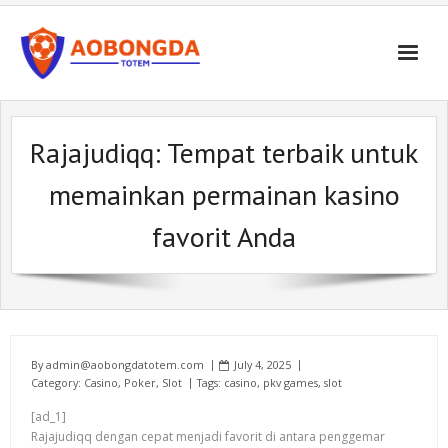
Skip
to
content
Rajajudiqq: Tempat terbaik untuk
memainkan permainan kasino
favorit Anda
By
admin@aobongdatotem.com
July 4, 2025
Category:
Casino
,
Poker
,
Slot
Tags:
casino
,
pkv games
,
slot
[ad_1]
Rajajudiqq dengan cepat menjadi favorit di antara penggemar